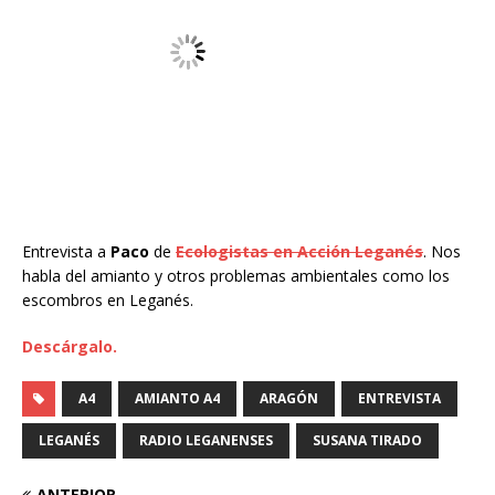
Entrevista a
Paco
de
Ecologistas en Acción Leganés
. Nos
habla del amianto y otros problemas ambientales como los
escombros en Leganés.
Descárgalo.
A4
AMIANTO A4
ARAGÓN
ENTREVISTA
LEGANÉS
RADIO LEGANENSES
SUSANA TIRADO
ANTERIOR