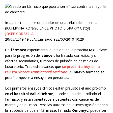
Imagen creada por ordenador de una célula de leucemia
(KATERYNA KON/SCIENCE PHOTO LIBRARY/ Getty)
JOSEP CORBELLA
20/03/2019 19:00
Actualizado a
22/03/2019 10:29
Un
fármaco
experimental que bloquea la proteína
MYC
, clave
para la progresión del
cáncer
, ha tratado con éxito, y sin
efectos secundarios, tumores de pulmón en animales de
laboratorio. Tras este avance, que
se presenta hoy en la
revista
Science Translational Medicine
, el
nuevo
fármaco se
podrá empezar a ensayar en personas.
Los primeros ensayos clínicos están previstos el año próximo
en el
hospital Vall d’Hebron
, donde se ha desarrollado el
fármaco, y están orientados a pacientes con cánceres de
mama y de pulmón. Pero las autoras de la investigación tienen
la hipótesis de que el
fármaco
, llamado
Omomyc
, puede ser