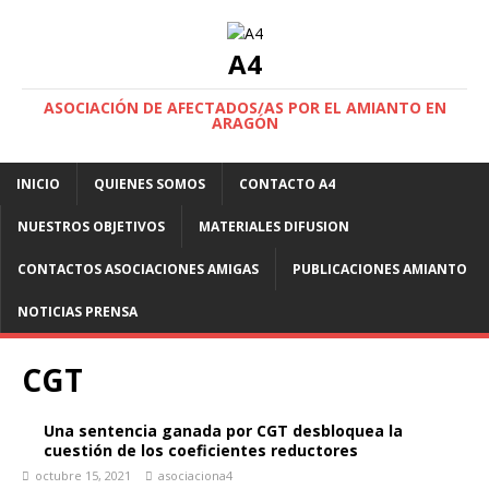
A4
ASOCIACIÓN DE AFECTADOS/AS POR EL AMIANTO EN
ARAGÓN
INICIO
QUIENES SOMOS
CONTACTO A4
NUESTROS OBJETIVOS
MATERIALES DIFUSION
CONTACTOS ASOCIACIONES AMIGAS
PUBLICACIONES AMIANTO
NOTICIAS PRENSA
CGT
Una sentencia ganada por CGT desbloquea la
cuestión de los coeficientes reductores
octubre 15, 2021
asociaciona4